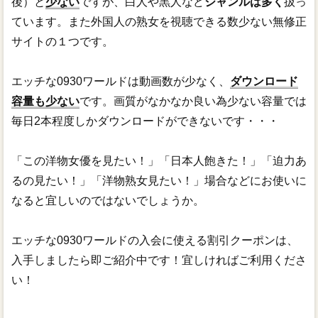
後）と
少ない
ですが、白人や黒人など
ジャンルは多く
扱っ
ています。また外国人の熟女を視聴できる数少ない無修正
サイトの１つです。
エッチな0930ワールドは動画数が少なく、
ダウンロード
容量も少ない
です。画質がなかなか良い為少ない容量では
毎日2本程度しかダウンロードができないです・・・
「この洋物女優を見たい！」「日本人飽きた！」「迫力あ
るの見たい！」「洋物熟女見たい！」場合などにお使いに
なると宜しいのではないでしょうか。
エッチな0930ワールドの入会に使える割引クーポンは、
入手しましたら即ご紹介中です！宜しければご利用くださ
い！