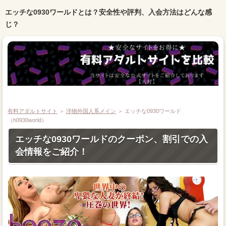
エッチな0930ワールドとは？安全性や評判、入会方法はどんな感
じ？
有料アダルトサイト
＞
洋物外国人系メイン
＞
エッチな0930ワールド
（h0930world）
エッチな0930ワールドのクーポン、割引での入
会情報をご紹介！