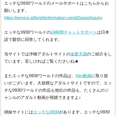
エッチな0930ワールドのメールサポートはこちらからお
願いします。
https://service.allbrightinformation.com/d2pass/inquiry
エッチな0930ワールドの
24時間チャットサポート
は日本
語で親切に回答してくれます。
当サイトでは洋物アダルトサイトの
金髪天国
のご紹介をし
ています。宜しければご覧くださいね★
またエッチな0930ワールドの作品は、
Hey動画
に取り扱
いがございます。大規模なアダルトサイトですので、エッ
チな0930ワールドの作品も他社の作品も、たくさんのジ
ャンルのアダルト動画が視聴できますよ♪
姉妹サイトには
エッチな0930
があります。エッチな0930